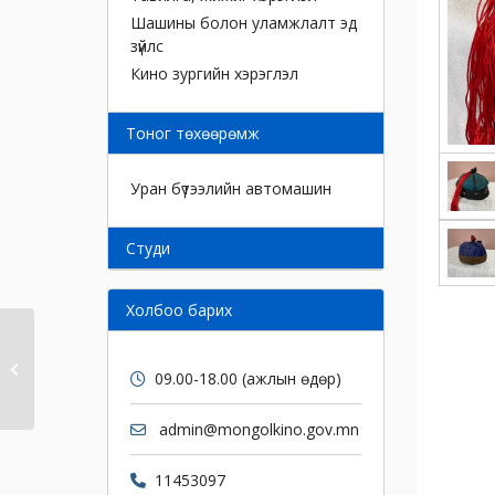
Шашины болон уламжлалт эд
зүйлс
Кино зургийн хэрэглэл
Тоног төхөөрөмж
Уран бүтээлийн автомашин
Cтуди
Холбоо барих
Тоорцог
09.00-18.00 (ажлын өдөр)
admin@mongolkino.gov.mn
11453097