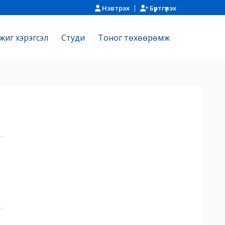
Нэвтрэх
Бүртгүүлэх
жиг хэрэгсэл
Cтуди
Тоног төхөөрөмж