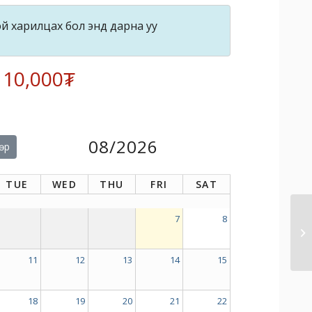
й харилцах бол энд дарна уу
: 10,000₮
08/2026
өр
TUE
WED
THU
FRI
SAT
7
8
11
12
13
14
15
18
19
20
21
22