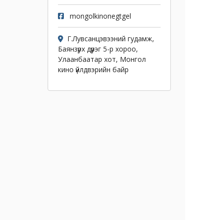
mongolkinonegtgel
Г.Лувсанцэвээний гудамж,
Баянзүрх дүүрэг 5-р хороо,
Улаанбаатар хот, Монгол
кино үйлдвэрийн байр