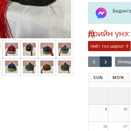
Бидэнтэ
Өдрийн үнэ
Нийт тоо ширхэг: 9
Өнөөд
SUN
MON
9
10
16
17