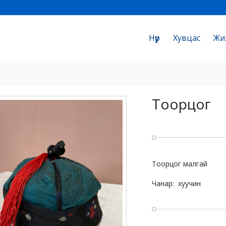
Нүүр
Хувцас
Жи
Тоорцог
Тоорцог малгай
Чанар: хуучин