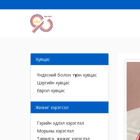
Хувцас
Үндэсний болон түүхэн хувцас
Цэргийн хувцас
Европ хувцас
Жижиг хэрэгсэл
Гэрийн эдлэл хэрэглэл
Морьны хэрэглэл
Тавилга, жижиг хэрэглэл