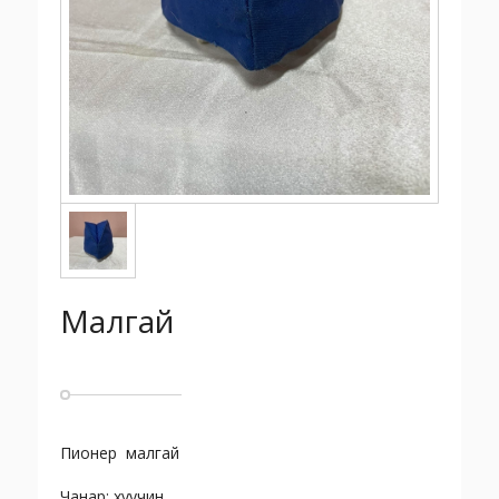
Малгай
Пионер малгай
Чанар: хуучин