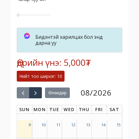
Бидэнтэй харилцах бол энд
дарна уу
Өдрийн үнэ: 5,000₮
Нийт тоо ширхэг: 10
08/2026
Өнөөдөр
SUN
MON
TUE
WED
THU
FRI
SAT
9
10
11
12
13
14
15