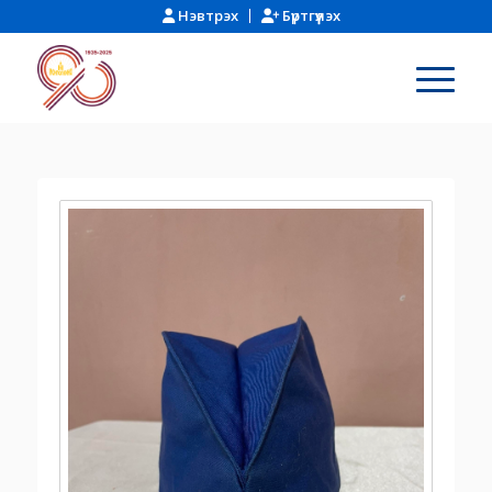
Нэвтрэх
Бүртгүүлэх