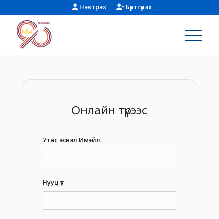
Нэвтрэх
Бүртгүүлэх
Онлайн түрээс
Утас эсвэл Имэйл
Нууц үг