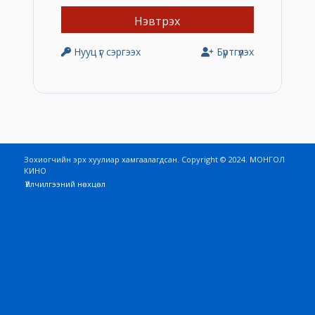
Нууц үг сэргээх
Бүртгүүлэх
Зохиогчийн эрх хуулиар хамгаалагдсан. Copyright © 2024. МОНГОЛ
КИНО
Үйлчилгээний нөхцөл