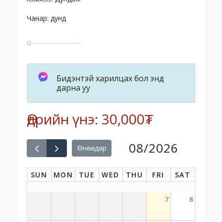
Чанар: дунд
Бидэнтэй харилцах бол энд
дарна уу
Өдрийн үнэ: 30,000₮
08/2026
Өнөөдөр
SUN
MON
TUE
WED
THU
FRI
SAT
7
8