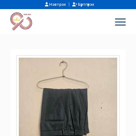
Нэвтрэх
Бүртгүүлэх