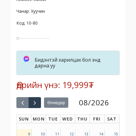
Чанар: Хуучин
Код: 10-80
Бидэнтэй харилцах бол энд
дарна уу
Өдрийн үнэ: 19,999₮
08/2026
Өнөөдөр
SUN
MON
TUE
WED
THU
FRI
SAT
9
10
11
12
13
14
15