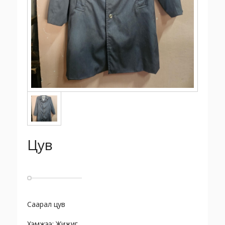
Цув
Саарал цув
Хэмжээ: Жижиг