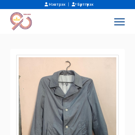
Нэвтрэх
Бүртгүүлэх