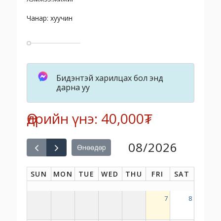
Чанар: хуучин
Бидэнтэй харилцах бол энд
дарна уу
Өдрийн үнэ: 40,000₮
08/2026
Өнөөдөр
SUN
MON
TUE
WED
THU
FRI
SAT
7
8