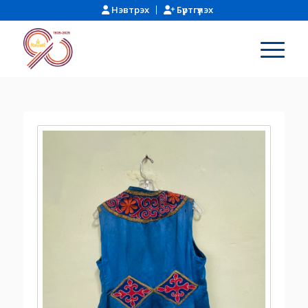
Нэвтрэх
Бүртгүүлэх