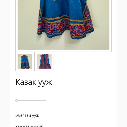
Казак ууж
Эмэгтэй ууж
Хэмжээ:жижиг