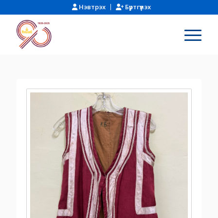
Нэвтрэх
Бүртгүүлэх