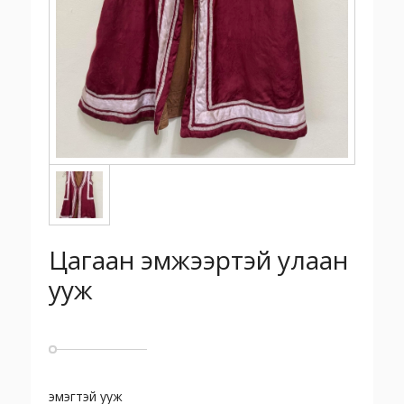
Цагаан эмжээртэй улаан
ууж
эмэгтэй ууж