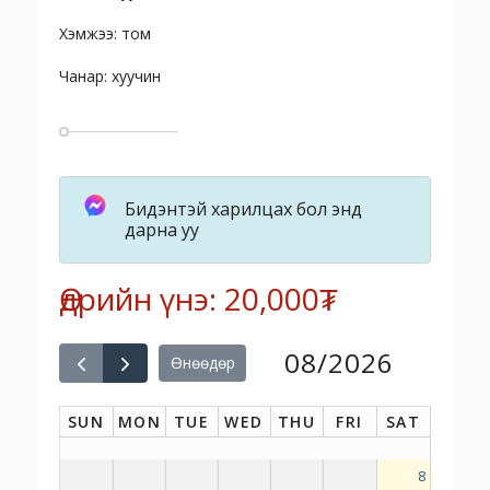
Хэмжээ: том
Чанар: хуучин
Бидэнтэй харилцах бол энд
дарна уу
Өдрийн үнэ: 20,000₮
08/2026
Өнөөдөр
SUN
MON
TUE
WED
THU
FRI
SAT
8