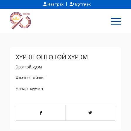
Нэвтрэх
Бүртгүүлэх
ХҮРЭН ӨНГӨТӨЙ ХҮРЭМ
Эрэгтэй хүрэм
Хэмжээ: жижиг
Чанар: хуучин