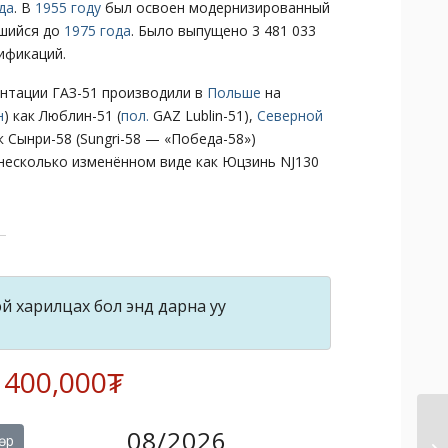
да
. В
1955 году
был освоен модернизированный
вшийся до
1975 года
. Было выпущено 3 481 033
ификаций.
нтации ГАЗ-51 производили в
Польше
на
н
) как Люблин-51 (
пол.
GAZ Lublin-51
),
Северной
ак Сынри-58 (Sungri-58 — «Победа-58»)
 несколько изменённом виде как Юцзинь NJ130
й харилцах бол энд дарна уу
: 400,000₮
08/2026
өр