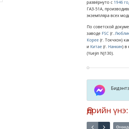
развёрнуто с
1946 го
ГАЗ-51А, производи
экземпляра всех мод
По советской докуме
заводе
FSC
(г.
Любли
Корее
(г. Токчхон) к
и
Китае
(г.
Нанкин
) в
(Yuejin NJ130).
Бидэнтэ
Өдрийн үнэ
Өнөөд