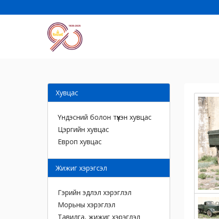
Хувцас
Үндэсний болон түүхэн хувцас
Цэргийн хувцас
Европ хувцас
Жижиг хэрэгсэл
Гэрийн эдлэл хэрэглэл
Морьны хэрэглэл
Тавилга, жижиг хэрэглэл