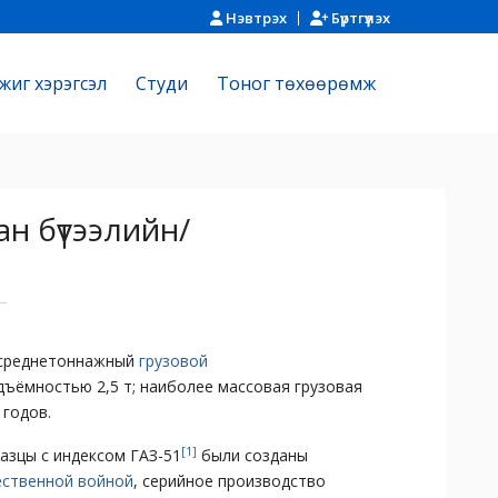
Нэвтрэх
Бүртгүүлэх
жиг хэрэгсэл
Cтуди
Тоног төхөөрөмж
ан бүтээлийн/
среднетоннажный
грузовой
ъёмностью 2,5 т; наиболее массовая грузовая
годов.
[
1
]
азцы с индексом ГАЗ-51
были созданы
ественной войной
, серийное производство