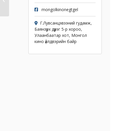
mongolkinonegtgel
Г.Лувсанцэвээний гудамж,
Баянзүрх дүүрэг 5-р хороо,
Улаанбаатар хот, Монгол
кино үйлдвэрийн байр