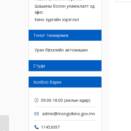
Шашины болон уламжлалт эд
зүйлс
Кино зургийн хэрэглэл
Тоног төхөөрөмж
Уран бүтээлийн автомашин
Cтуди
Холбоо барих
09.00-18.00 (ажлын өдөр)
admin@mongolkino.gov.mn
11453097
Дож /Уран бүтээлийн/