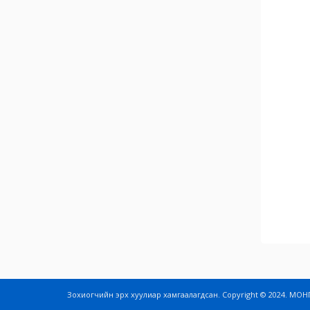
Зохиогчийн эрх хуулиар хамгаалагдсан. Copyright © 2024. М