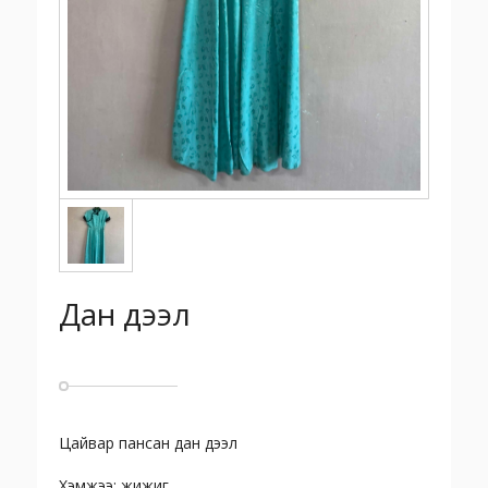
Дан дээл
Цайвар пансан дан дээл
Хэмжээ: жижиг