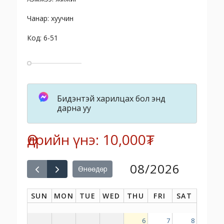
Чанар: хуучин
Код: 6-51
Бидэнтэй харилцах бол энд
дарна уу
Өдрийн үнэ: 10,000₮
08/2026
Өнөөдөр
SUN
MON
TUE
WED
THU
FRI
SAT
6
7
8