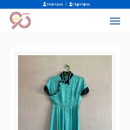
Нэвтрэх
Бүртгүүлэх