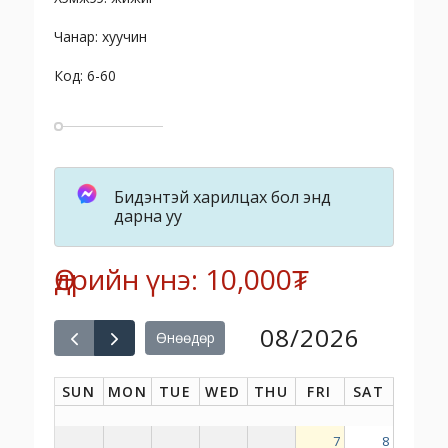
Чанар: хуучин
Код: 6-60
Бидэнтэй харилцах бол энд
дарна уу
Өдрийн үнэ: 10,000₮
08/2026
Өнөөдөр
SUN
MON
TUE
WED
THU
FRI
SAT
7
8