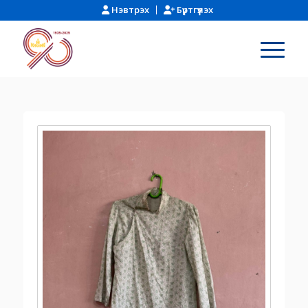
Нэвтрэх
Бүртгүүлэх