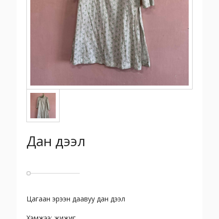
Дан дээл
Цагаан эрээн даавуу дан дээл
Хэмжээ: жижиг