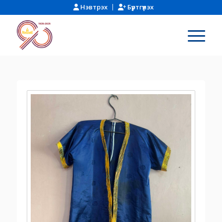
Нэвтрэх
Бүртгүүлэх