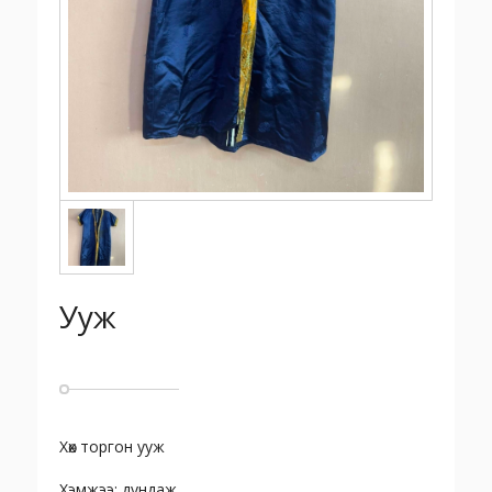
Ууж
Хөх торгон ууж
Хэмжээ: дундаж