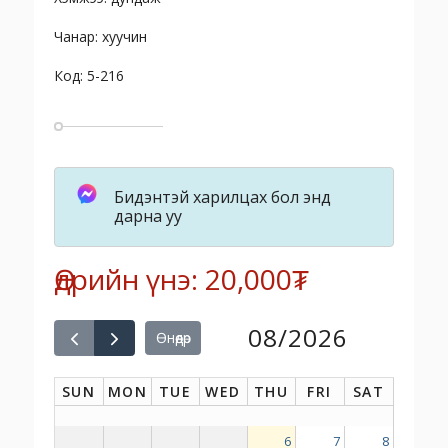
Чанар: хуучин
Код: 5-216
Бидэнтэй харилцах бол энд
дарна уу
Өдрийн үнэ: 20,000₮
08/2026
Өнөөдөр
SUN
MON
TUE
WED
THU
FRI
SAT
6
7
8