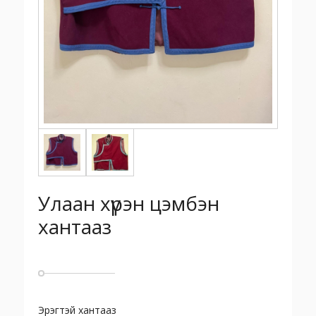
Улаан хүрэн цэмбэн
хантааз
Эрэгтэй хантааз