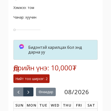
Хэмжээ: том
Чанар: хуучин
Бидэнтэй харилцах бол энд
дарна уу
Өдрийн үнэ: 10,000₮
Нийт тоо ширхэг: 2
08/2026
Өнөөдөр
SUN
MON
TUE
WED
THU
FRI
SAT