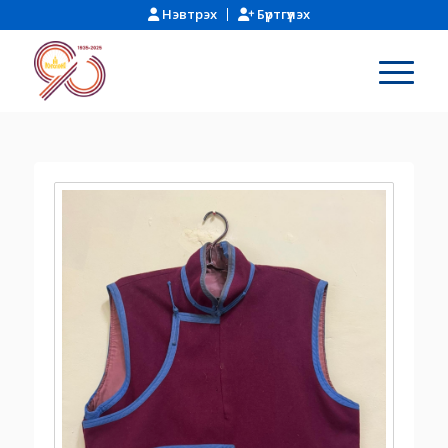
Нэвтрэх
Бүртгүүлэх