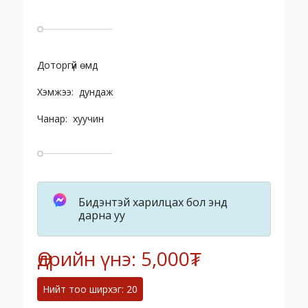
Доторгүй өмд
Хэмжээ: дундаж
Чанар: хуучин
Бидэнтэй харилцах бол энд
дарна уу
Өдрийн үнэ: 5,000₮
Нийт тоо ширхэг: 20