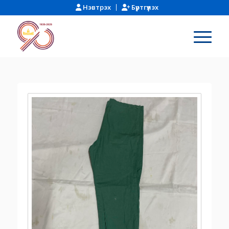
Нэвтрэх
Бүртгүүлэх