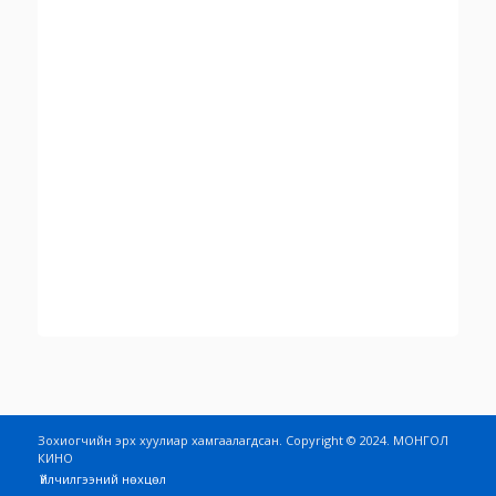
Зохиогчийн эрх хуулиар хамгаалагдсан. Copyright © 2024. МОНГОЛ
КИНО
Үйлчилгээний нөхцөл