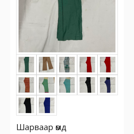
Шарваар өмд