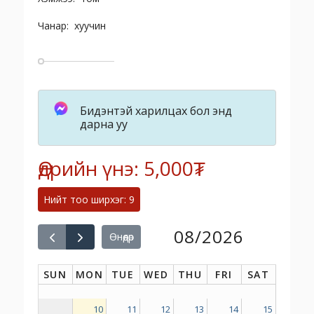
Чанар: хуучин
Бидэнтэй харилцах бол энд
дарна уу
Өдрийн үнэ: 5,000₮
Нийт тоо ширхэг: 9
08/2026
Өнөөдөр
SUN
MON
TUE
WED
THU
FRI
SAT
10
11
12
13
14
15