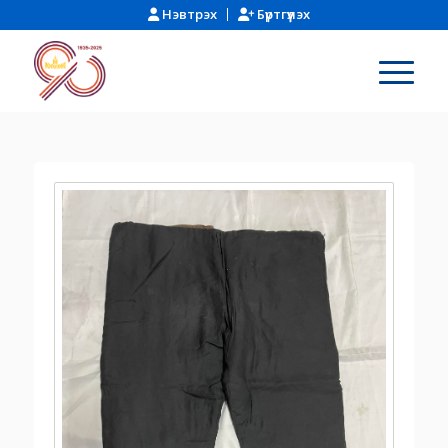
Нэвтрэх
Бүртгүүлэх