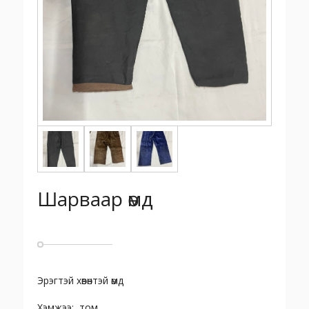
Шарваар өмд
Эрэгтэй хөвөнтэй өмд
Хэмжээ: том