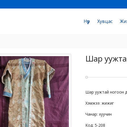
Нүүр
Хувцас
Жи
Шар уужта
Шар уужтай ногоон д
Хэмжээ: жижиг
Чанар: хуучин
Код: 5-208