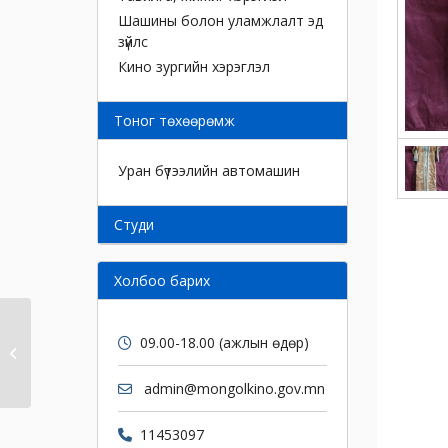
Шашины болон уламжлалт эд
зүйлс
Кино зургийн хэрэглэл
Тоног төхөөрөмж
Уран бүтээлийн автомашин
Cтуди
Холбоо барих
Улаан ханцуйтай
09.00-18.00 (ажлын өдөр)
эхнэр дээл
admin@mongolkino.gov.mn
11453097