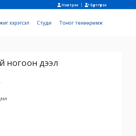
Нэвтрэх
Бүртгүүлэх
жиг хэрэгсэл
Cтуди
Тоног төхөөрөмж
й ногоон дээл
ээл