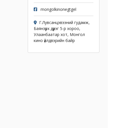
mongolkinonegtgel
Г.Лувсанцэвээний гудамж,
Баянзүрх дүүрэг 5-р хороо,
Улаанбаатар хот, Монгол
кино үйлдвэрийн байр