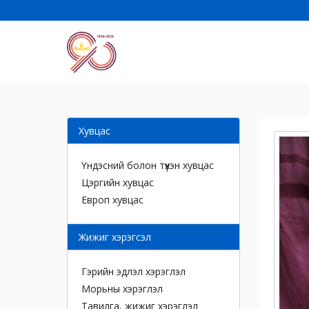
Хувцас
Үндэсний болон түүхэн хувцас
Цэргийн хувцас
Европ хувцас
Жижиг хэрэгсэл
Гэрийн эдлэл хэрэглэл
Морьны хэрэглэл
Тавилга, жижиг хэрэглэл