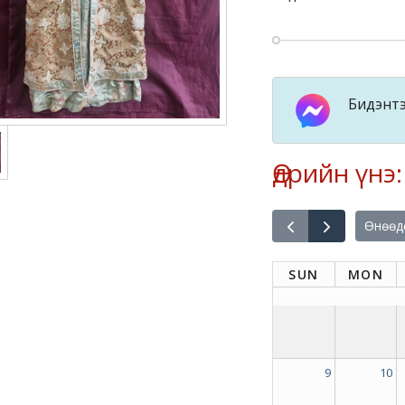
Бидэнтэ
Өдрийн үнэ
Өнөөд
SUN
MON
9
10