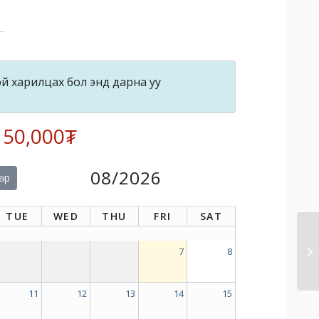
й харилцах бол энд дарна уу
: 50,000₮
08/2026
өр
TUE
WED
THU
FRI
SAT
7
8
11
12
13
14
15