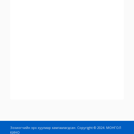
Зохиогчийн эрх хуулиар хамгаалагдсан. Copyright © 2024. МОНГОЛ
КИНО