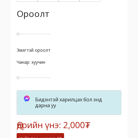
Ороолт
Эмэгтэй ороолт
Чанар: хуучин
Бидэнтэй харилцах бол энд
дарна уу
Өдрийн үнэ: 2,000₮