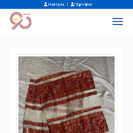
Нэвтрэх
Бүртгүүлэх