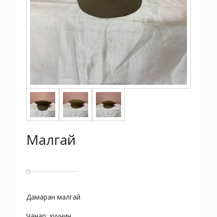
Малгай
Дамаран малгай
Чанар: хуучин