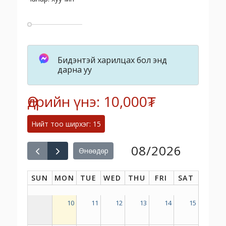
Бидэнтэй харилцах бол энд
дарна уу
Өдрийн үнэ: 10,000₮
Нийт тоо ширхэг: 15
08/2026
Өнөөдөр
SUN
MON
TUE
WED
THU
FRI
SAT
10
11
12
13
14
15