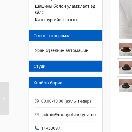
Шашины болон уламжлалт эд
зүйлс
Кино зургийн хэрэглэл
Тоног төхөөрөмж
Уран бүтээлийн автомашин
Cтуди
Холбоо барих
Малгай
09.00-18.00 (ажлын өдөр)
admin@mongolkino.gov.mn
11453097