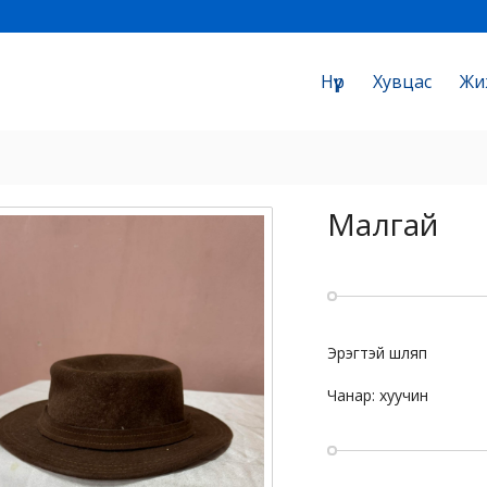
Нүүр
Хувцас
Жи
Малгай
Эрэгтэй шляп
Чанар: хуучин