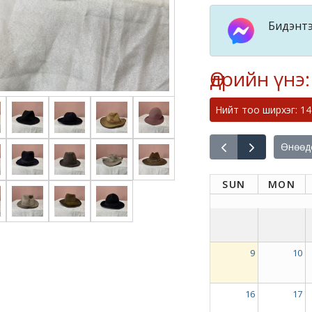
Бидэнтэ
Өдрийн үнэ:
Нийт тоо ширхэг: 14
Өнөөд
SUN
MON
9
10
16
17