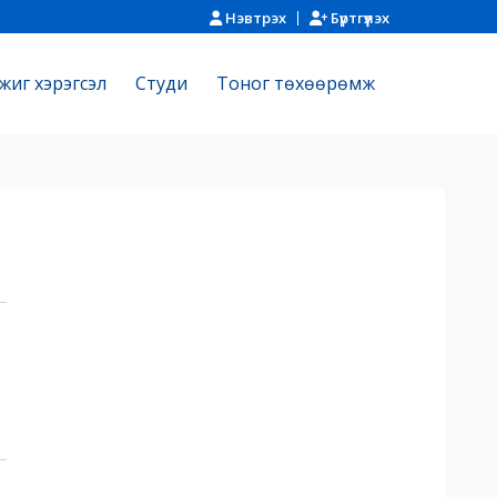
Нэвтрэх
Бүртгүүлэх
жиг хэрэгсэл
Cтуди
Тоног төхөөрөмж