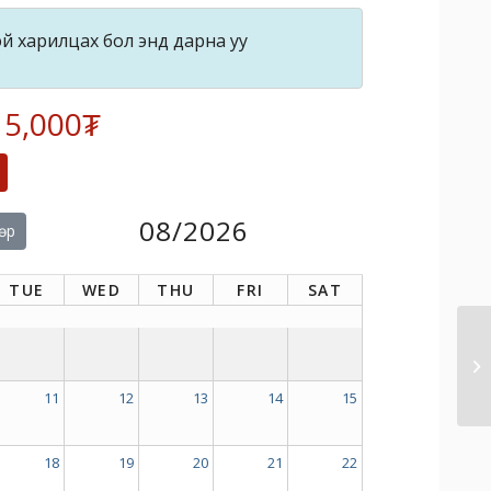
й харилцах бол энд дарна уу
 5,000₮
08/2026
өр
TUE
WED
THU
FRI
SAT
11
12
13
14
15
18
19
20
21
22