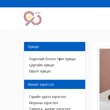
Хувцас
Үндэсний болон түүхэн хувцас
Цэргийн хувцас
Европ хувцас
Жижиг хэрэгсэл
Гэрийн эдлэл хэрэглэл
Морьны хэрэглэл
Тавилга, жижиг хэрэглэл