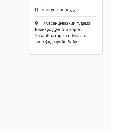
mongolkinonegtgel
Г.Лувсанцэвээний гудамж,
Баянзүрх дүүрэг 5-р хороо,
Улаанбаатар хот, Монгол
кино үйлдвэрийн байр