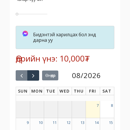
Бидэнтэй харилцах бол энд
дарна уу
Өдрийн үнэ: 10,000₮
08/2026
Өнөөдөр
SUN
MON
TUE
WED
THU
FRI
SAT
7
8
9
10
11
12
13
14
15