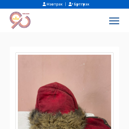
Нэвтрэх
Бүртгүүлэх