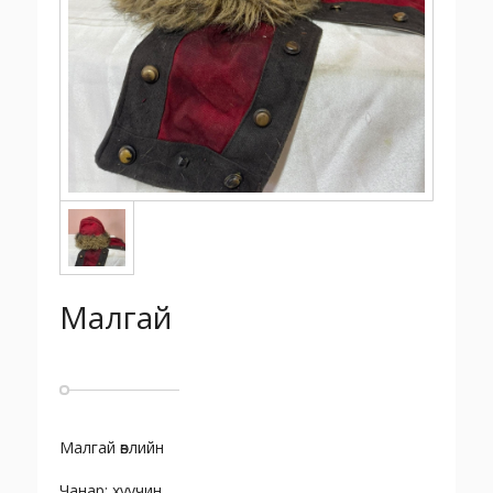
Малгай
Малгай өвлийн
Чанар: хуучин