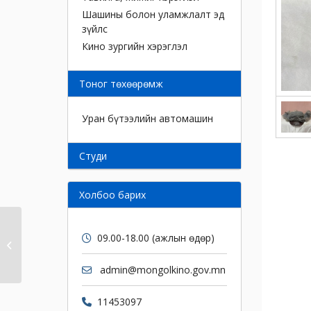
Шашины болон уламжлалт эд
зүйлс
Кино зургийн хэрэглэл
Тоног төхөөрөмж
Уран бүтээлийн автомашин
Cтуди
Холбоо барих
09.00-18.00 (ажлын өдөр)
Малгай
admin@mongolkino.gov.mn
11453097