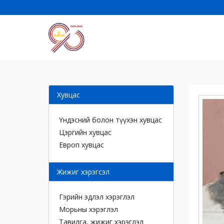
Хувцас
Үндэсний болон түүхэн хувцас
Цэргийн хувцас
Европ хувцас
Жижиг хэрэгсэл
Гэрийн эдлэл хэрэглэл
Морьны хэрэглэл
Тавилга, жижиг хэрэглэл