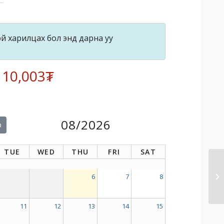
й харилцах бол энд дарна уу
: 10,003₮
08/2026
р
TUE
WED
THU
FRI
SAT
6
7
8
11
12
13
14
15