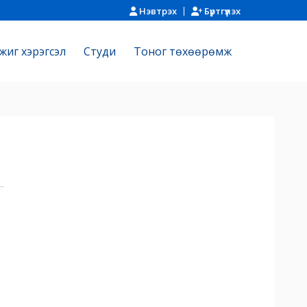
Нэвтрэх
Бүртгүүлэх
жиг хэрэгсэл
Cтуди
Тоног төхөөрөмж