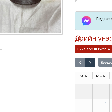
Бидэнтэ
Өдрийн үнэ
Нийт тоо ширхэг: 4
Өнөөдө
SUN
MON
9
10