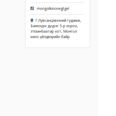
mongolkinonegtgel
Г.Лувсанцэвээний гудамж,
Баянзүрх дүүрэг 5-р хороо,
Улаанбаатар хот, Монгол
кино үйлдвэрийн байр