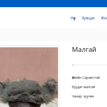
Нүүр
Хувцас
Жи
Малгай
Өвлийн Саравчтай
буудаг малгай
Чанар: хуучин