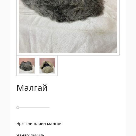
Малгай
Эрэгтэй өвлийн малгай
Чанар: хуучин