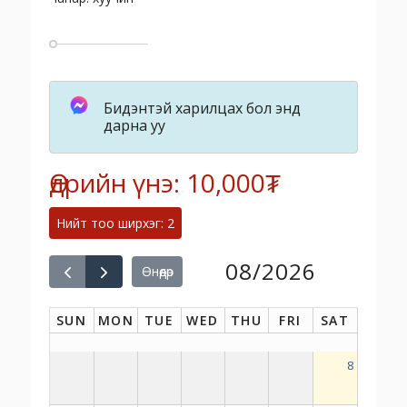
Бидэнтэй харилцах бол энд
дарна уу
Өдрийн үнэ: 10,000₮
Нийт тоо ширхэг: 2
08/2026
Өнөөдөр
SUN
MON
TUE
WED
THU
FRI
SAT
8