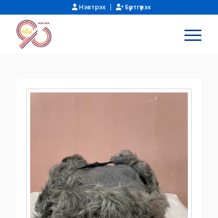
Нэвтрэх
Бүртгүүлэх