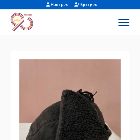
Нэвтрэх
Бүртгүүлэх