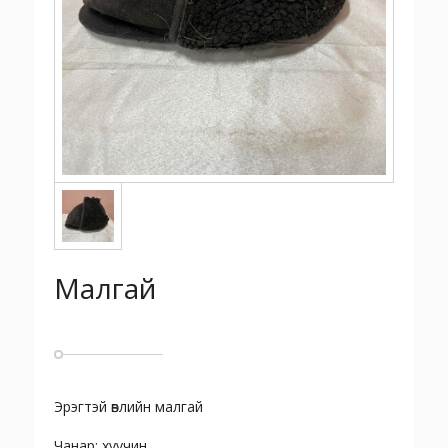
Малгай
Эрэгтэй өвлийн малгай
Чанар: хуучин