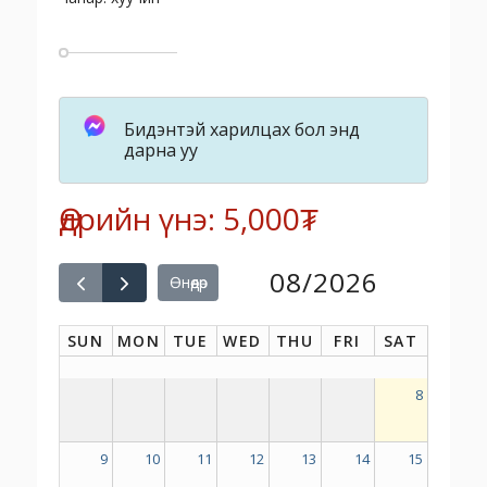
Бидэнтэй харилцах бол энд
дарна уу
Өдрийн үнэ: 5,000₮
08/2026
Өнөөдөр
SUN
MON
TUE
WED
THU
FRI
SAT
8
9
10
11
12
13
14
15