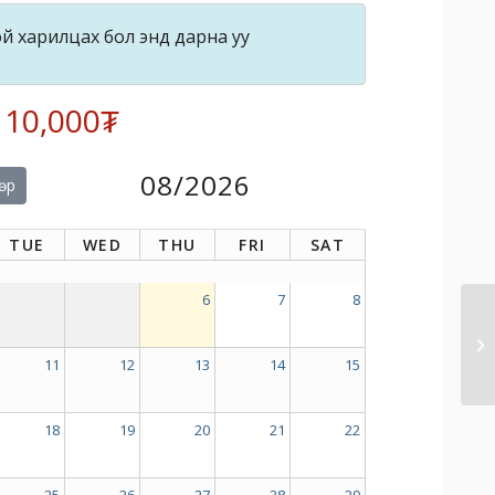
й харилцах бол энд дарна уу
: 10,000₮
08/2026
өр
TUE
WED
THU
FRI
SAT
6
7
8
11
12
13
14
15
18
19
20
21
22
25
26
27
28
29