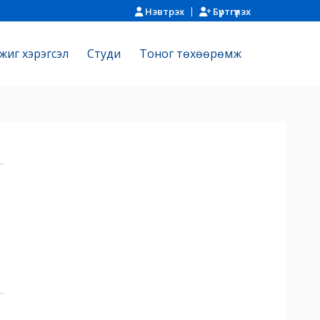
Нэвтрэх
Бүртгүүлэх
жиг хэрэгсэл
Cтуди
Тоног төхөөрөмж