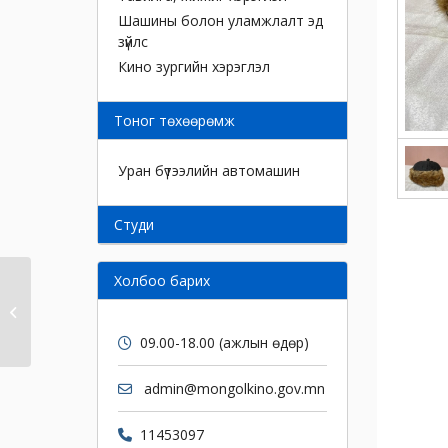
Шашины болон уламжлалт эд
зүйлс
Кино зургийн хэрэглэл
Тоног төхөөрөмж
Уран бүтээлийн автомашин
Cтуди
Холбоо барих
Малгай
09.00-18.00 (ажлын өдөр)
admin@mongolkino.gov.mn
11453097