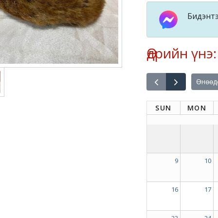
Бидэнтэ
Өдрийн үнэ
Өнөөд
SUN
MON
9
10
16
17
23
24