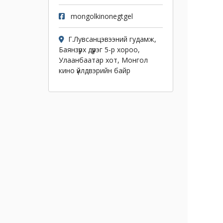
mongolkinonegtgel
Г.Лувсанцэвээний гудамж,
Баянзүрх дүүрэг 5-р хороо,
Улаанбаатар хот, Монгол
кино үйлдвэрийн байр