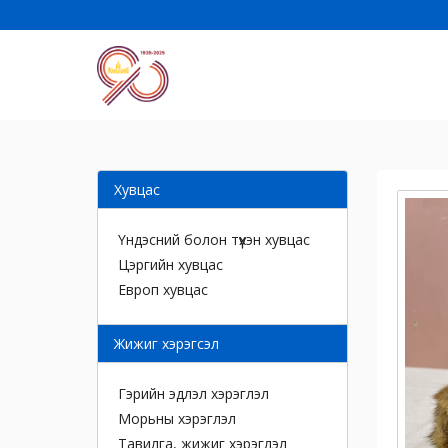
Хувцас
Үндэсний болон түүхэн хувцас
Цэргийн хувцас
Европ хувцас
Жижиг хэрэгсэл
Гэрийн эдлэл хэрэглэл
Морьны хэрэглэл
Тавилга, жижиг хэрэглэл