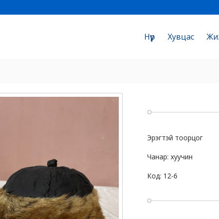
Нүүр
Хувцас
Жи
Эрэгтэй тоорцог
Чанар: хуучин
Код: 12-6