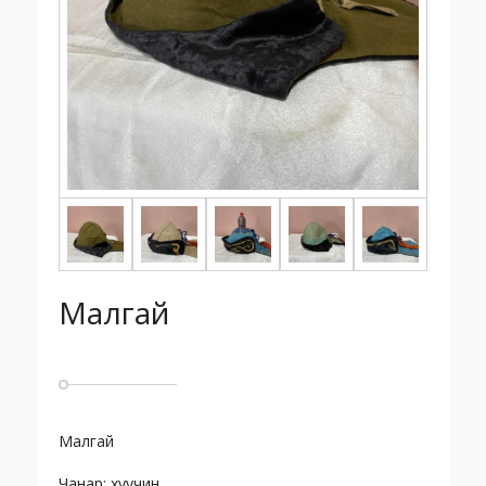
Малгай
Малгай
Чанар: хуучин