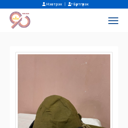
Нэвтрэх
Бүртгүүлэх