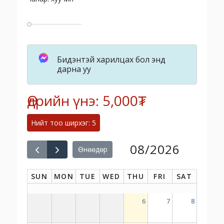
Бидэнтэй харилцах бол энд
дарна уу
Өдрийн үнэ: 5,000₮
Нийт тоо ширхэг: 5
08/2026
Өнөөдөр
SUN
MON
TUE
WED
THU
FRI
SAT
6
7
8