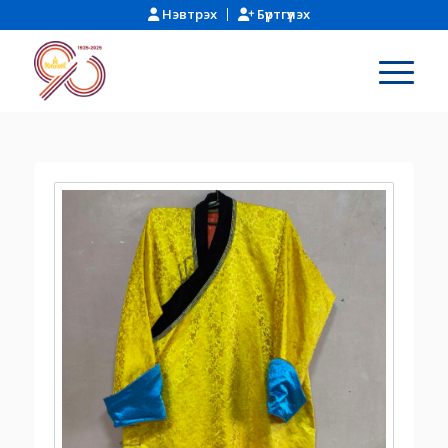
Нэвтрэх
Бүртгүүлэх