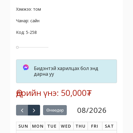
Хэмжээ: том
Чанар: сайн
Код: 5-258
Бидэнтэй харилцах бол энд
дарна уу
Өдрийн үнэ: 50,000₮
08/2026
Өнөөдөр
SUN
MON
TUE
WED
THU
FRI
SAT