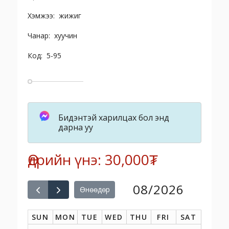
Хэмжээ: жижиг
Чанар: хуучин
Код: 5-95
Бидэнтэй харилцах бол энд
дарна уу
Өдрийн үнэ: 30,000₮
08/2026
Өнөөдөр
SUN
MON
TUE
WED
THU
FRI
SAT