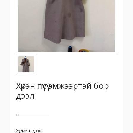
Хүрэн пүүсүү эмжээртэй бор
дээл
Хүүхдийн дээл