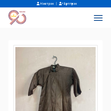
Нэвтрэх
Бүртгүүлэх