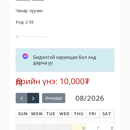
Чанар: хуучин
Код: 2-56
Бидэнтэй харилцах бол энд
дарна уу
Өдрийн үнэ: 10,000₮
08/2026
Өнөөдөр
SUN
MON
TUE
WED
THU
FRI
SAT
6
7
8