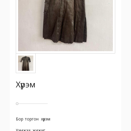
Хүрэм
Бор торгон хүрэм
Хэмжээ: жижиг