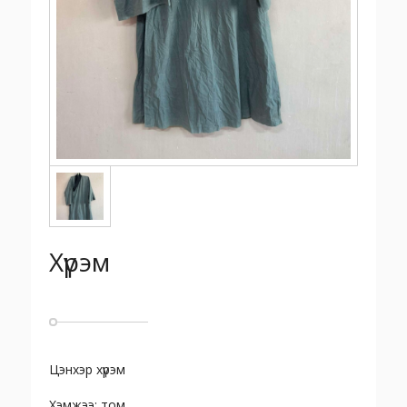
Хүрэм
Цэнхэр хүрэм
Хэмжээ: том