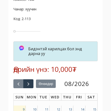
Чанар: хуучин
Код: 2-113
Бидэнтэй харилцах бол энд
дарна уу
Өдрийн үнэ: 10,000₮
08/2026
Өнөөдөр
SUN
MON
TUE
WED
THU
FRI
SAT
9
10
11
12
13
14
15