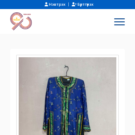
Нэвтрэх
Бүртгүүлэх