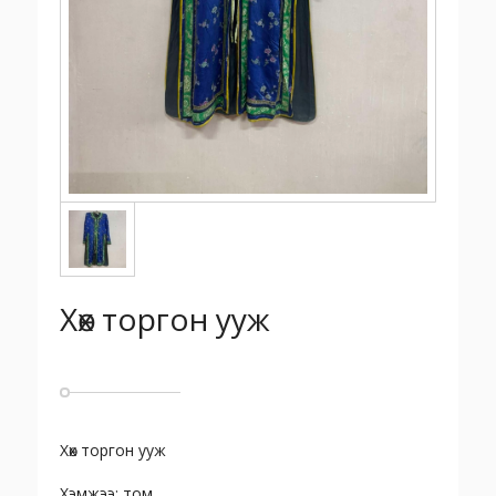
Хөх торгон ууж
Хөх торгон ууж
Хэмжээ: том