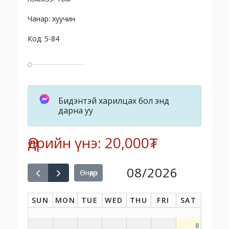
Чанар: хуучин
Код: 5-84
Бидэнтэй харилцах бол энд
дарна уу
Өдрийн үнэ: 20,000₮
08/2026
Өнөөдөр
SUN
MON
TUE
WED
THU
FRI
SAT
8