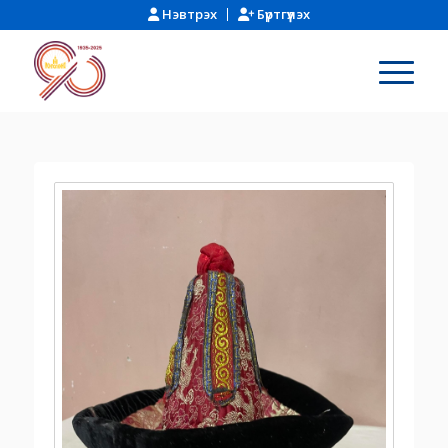
Нэвтрэх
Бүртгүүлэх