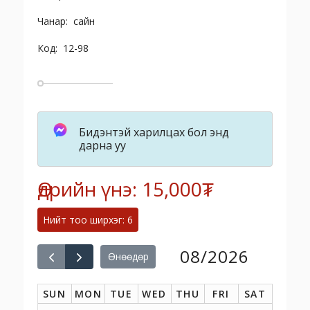
Чанар: сайн
Код: 12-98
Бидэнтэй харилцах бол энд
дарна уу
Өдрийн үнэ: 15,000₮
Нийт тоо ширхэг: 6
08/2026
Өнөөдөр
SUN
MON
TUE
WED
THU
FRI
SAT