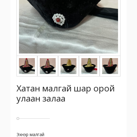
Хатан малгай шар орой
улаан залаа
Эхнэр малгай