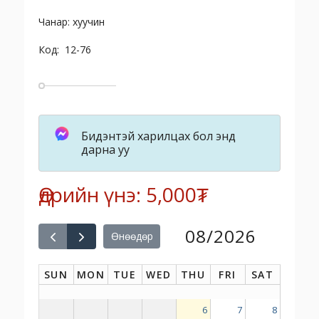
Чанар: хуучин
Код: 12-76
Бидэнтэй харилцах бол энд
дарна уу
Өдрийн үнэ: 5,000₮
08/2026
Өнөөдөр
SUN
MON
TUE
WED
THU
FRI
SAT
6
7
8