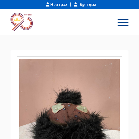
Нэвтрэх
Бүртгүүлэх