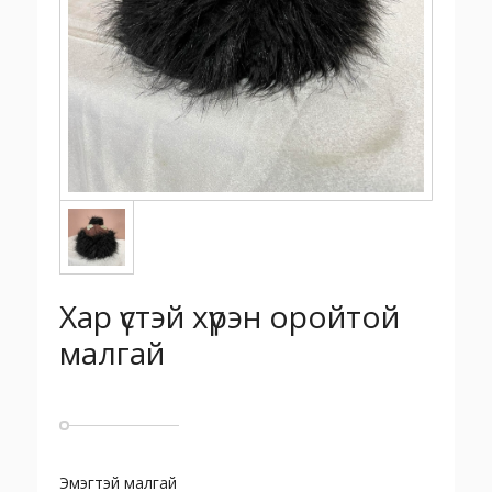
Хар үстэй хүрэн оройтой
малгай
Эмэгтэй малгай