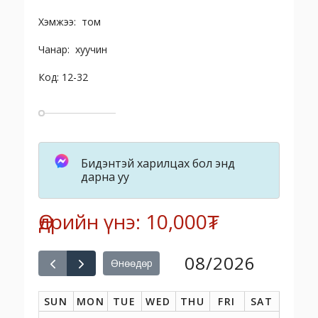
Хэмжээ: том
Чанар: хуучин
Код: 12-32
Бидэнтэй харилцах бол энд
дарна уу
Өдрийн үнэ: 10,000₮
08/2026
Өнөөдөр
SUN
MON
TUE
WED
THU
FRI
SAT