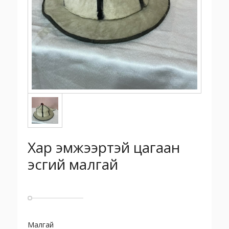
Хар эмжээртэй цагаан
эсгий малгай
Малгай