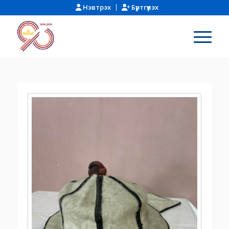
Нэвтрэх
Бүртгүүлэх