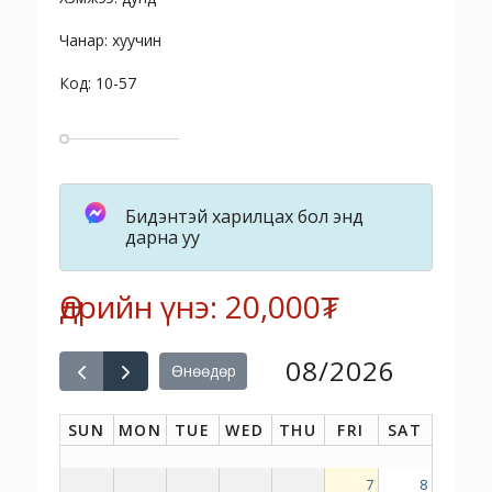
Чанар: хуучин
Код: 10-57
Бидэнтэй харилцах бол энд
дарна уу
Өдрийн үнэ: 20,000₮
08/2026
Өнөөдөр
SUN
MON
TUE
WED
THU
FRI
SAT
7
8