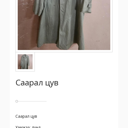
Саарал цув
Саарал цув
Хэмжээ: дунд