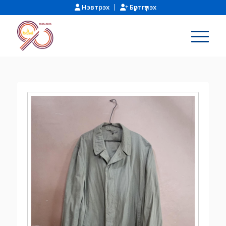
Нэвтрэх
Бүртгүүлэх