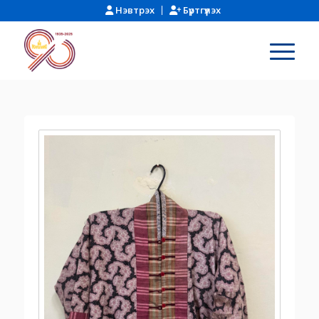
Нэвтрэх
Бүртгүүлэх