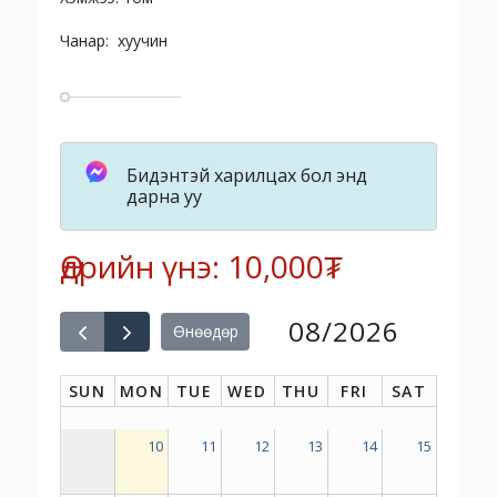
Чанар: хуучин
Бидэнтэй харилцах бол энд
дарна уу
Өдрийн үнэ: 10,000₮
08/2026
Өнөөдөр
SUN
MON
TUE
WED
THU
FRI
SAT
10
11
12
13
14
15