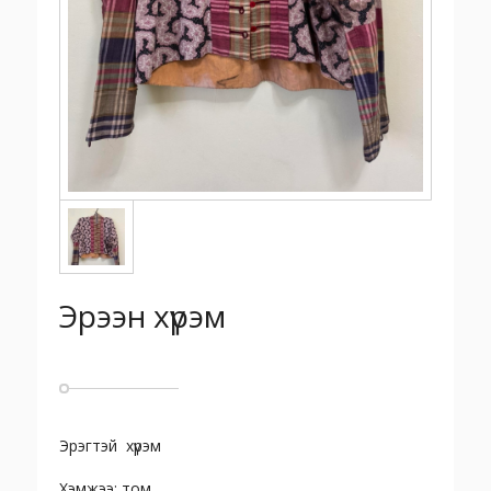
Эрээн хүрэм
Эрэгтэй хүрэм
Хэмжээ: том