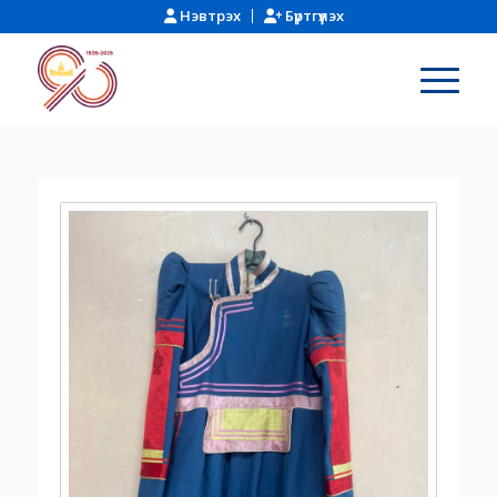
Нэвтрэх
Бүртгүүлэх