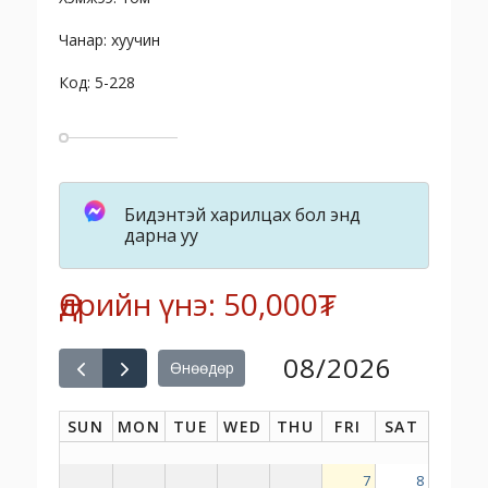
Чанар: хуучин
Код: 5-228
Бидэнтэй харилцах бол энд
дарна уу
Өдрийн үнэ: 50,000₮
08/2026
Өнөөдөр
SUN
MON
TUE
WED
THU
FRI
SAT
7
8