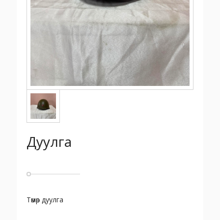
Дуулга
Төмөр дуулга