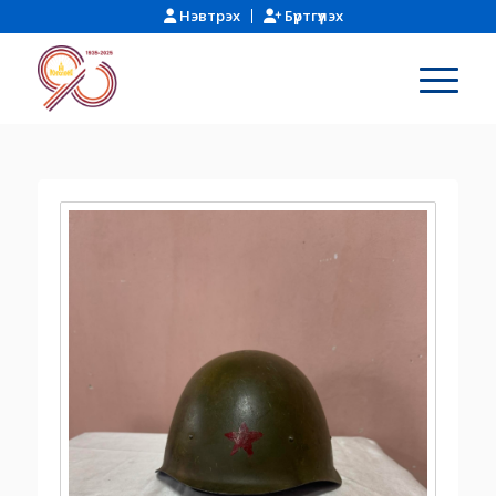
Нэвтрэх
Бүртгүүлэх