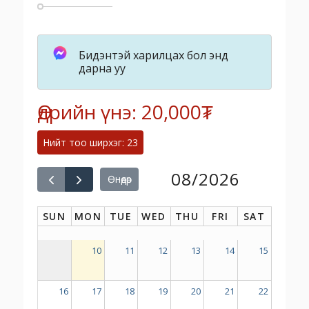
Бидэнтэй харилцах бол энд
дарна уу
Өдрийн үнэ: 20,000₮
Нийт тоо ширхэг: 23
08/2026
Өнөөдөр
SUN
MON
TUE
WED
THU
FRI
SAT
10
11
12
13
14
15
16
17
18
19
20
21
22