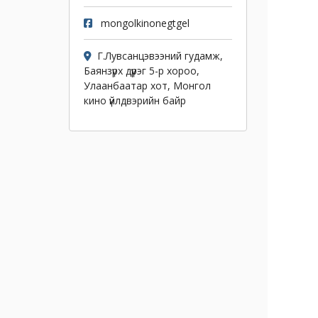
mongolkinonegtgel
Г.Лувсанцэвээний гудамж,
Баянзүрх дүүрэг 5-р хороо,
Улаанбаатар хот, Монгол
кино үйлдвэрийн байр