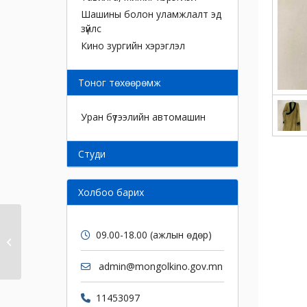
Шашины болон уламжлалт эд
зүйлс
Кино зургийн хэрэглэл
Тоног төхөөрөмж
Уран бүтээлийн автомашин
Cтуди
Холбоо барих
09.00-18.00 (ажлын өдөр)
Хүрэм
admin@mongolkino.gov.mn
11453097