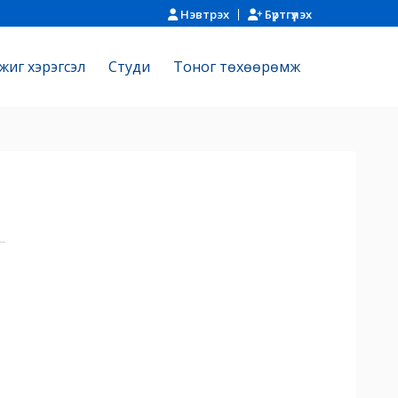
Нэвтрэх
Бүртгүүлэх
жиг хэрэгсэл
Cтуди
Тоног төхөөрөмж