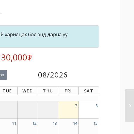
й харилцах бол энд дарна уу
: 30,000₮
08/2026
өр
TUE
WED
THU
FRI
SAT
7
8
11
12
13
14
15