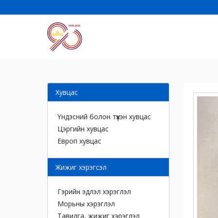
Хувцас
Үндэсний болон түүхэн хувцас
Цэргийн хувцас
Европ хувцас
Жижиг хэрэгсэл
Гэрийн эдлэл хэрэглэл
Морьны хэрэглэл
Тавилга, жижиг хэрэглэл