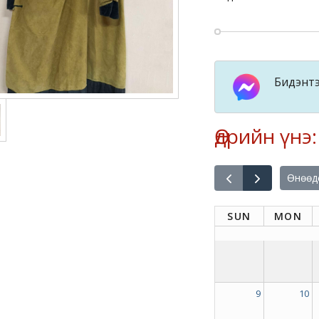
Бидэнтэ
Өдрийн үнэ
Өнөөд
SUN
MON
9
10