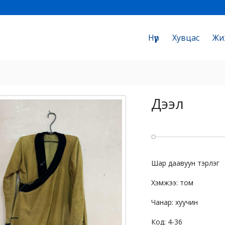
Нүүр
Хувцас
Жи
Дээл
Шар даавуун тэрлэг
Хэмжээ: том
Чанар: хуучин
Код: 4-36