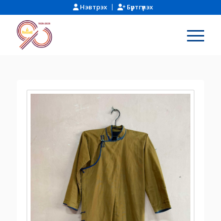
Нэвтрэх
Бүртгүүлэх