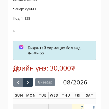
Чанар: хуучин
Код: 1-128
Бидэнтэй харилцах бол энд
дарна уу
Өдрийн үнэ: 30,000₮
08/2026
Өнөөдөр
SUN
MON
TUE
WED
THU
FRI
SAT
7
8