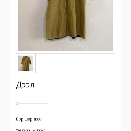
Дээл
Бор шар дээл
Хэмжээ: жижиг