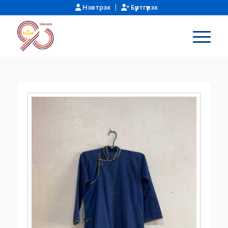
Нэвтрэх
Бүртгүүлэх