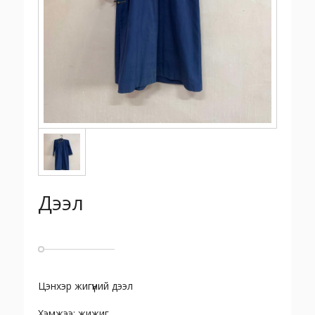
Дээл
Цэнхэр жигүүний дээл
Хэмжээ: жижиг