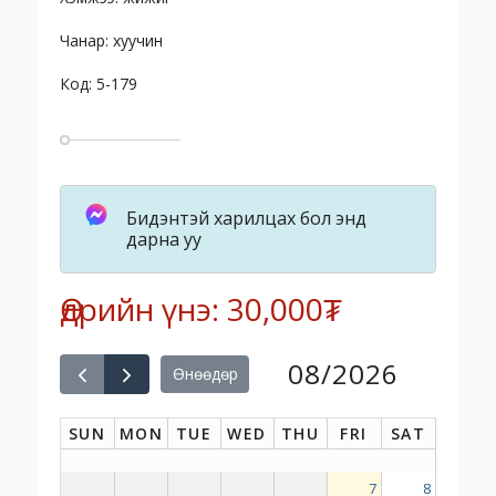
Чанар: хуучин
Код: 5-179
Бидэнтэй харилцах бол энд
дарна уу
Өдрийн үнэ: 30,000₮
08/2026
Өнөөдөр
SUN
MON
TUE
WED
THU
FRI
SAT
7
8