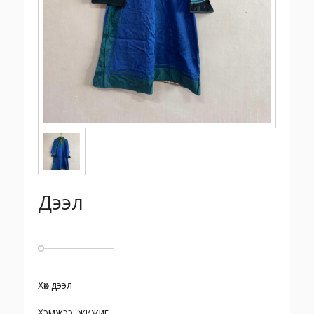
Дээл
Хөх дээл
Хэмжээ: жижиг