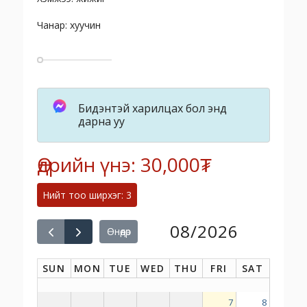
Чанар: хуучин
Бидэнтэй харилцах бол энд
дарна уу
Өдрийн үнэ: 30,000₮
Нийт тоо ширхэг: 3
08/2026
Өнөөдөр
SUN
MON
TUE
WED
THU
FRI
SAT
7
8