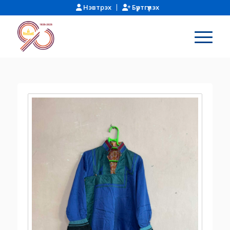
Нэвтрэх
Бүртгүүлэх