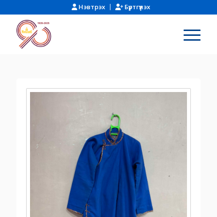
Нэвтрэх
Бүртгүүлэх