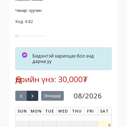
Чанар: хуучин
Код: 4-82
Бидэнтэй харилцах бол энд
дарна уу
Өдрийн үнэ: 30,000₮
08/2026
Өнөөдөр
SUN
MON
TUE
WED
THU
FRI
SAT
8