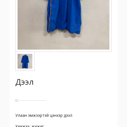
Дээл
Улаан эмжээртэй цэнхэр дээл
Хэмжээ: жижиг