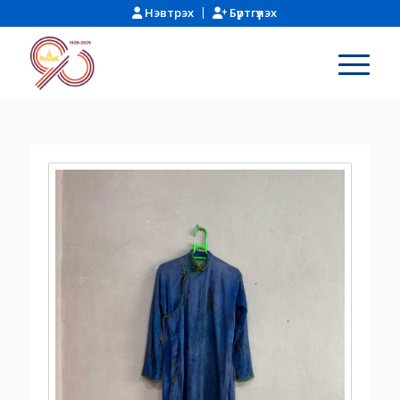
Нэвтрэх
Бүртгүүлэх