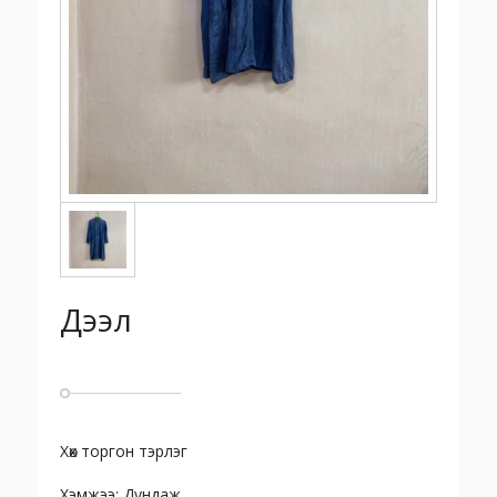
Дээл
Хөх торгон тэрлэг
Хэмжээ: Дундаж