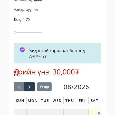
Чанар: хуучин
Код: 4-70
Бидэнтэй харилцах бол энд
дарна уу
Өдрийн үнэ: 30,000₮
08/2026
Өнөөдөр
SUN
MON
TUE
WED
THU
FRI
SAT
8