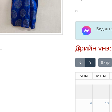
Бидэнтэ
Өдрийн үнэ
Өнөөдөр
SUN
MON
9
10