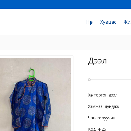
Нүүр
Хувцас
Жи
Дээл
Хөх торгон дээл
Хэмжээ: дундаж
Чанар: хуучин
Код: 4-25