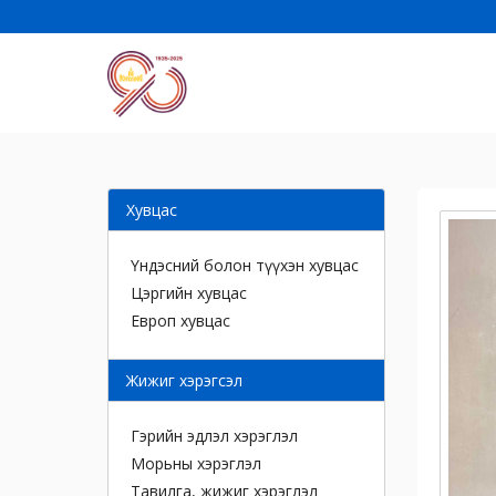
Хувцас
Үндэсний болон түүхэн хувцас
Цэргийн хувцас
Европ хувцас
Жижиг хэрэгсэл
Гэрийн эдлэл хэрэглэл
Морьны хэрэглэл
Тавилга, жижиг хэрэглэл