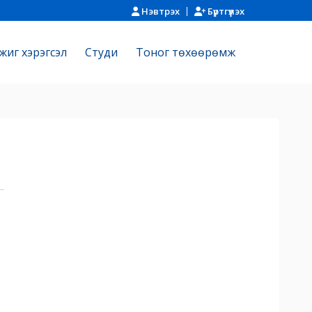
Нэвтрэх
Бүртгүүлэх
жиг хэрэгсэл
Cтуди
Тоног төхөөрөмж