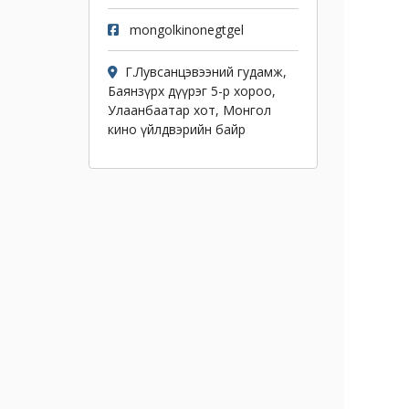
mongolkinonegtgel
Г.Лувсанцэвээний гудамж,
Баянзүрх дүүрэг 5-р хороо,
Улаанбаатар хот, Монгол
кино үйлдвэрийн байр