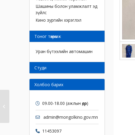
Шашины болон уламжлалт эд
зүйлс
Кино зургийн хэрэглэл
Тоног төхөөрөмж
Уран бүтээлийн автомашин
Cтуди
Холбоо барих
09.00-18.00 (ажлын өдөр)
Дээл
admin@mongolkino.gov.mn
11453097