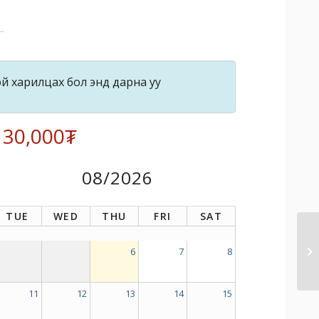
й харилцах бол энд дарна уу
: 30,000₮
08/2026
TUE
WED
THU
FRI
SAT
6
7
8
11
12
13
14
15