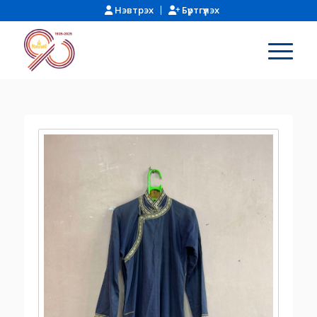
Нэвтрэх
Бүртгүүлэх