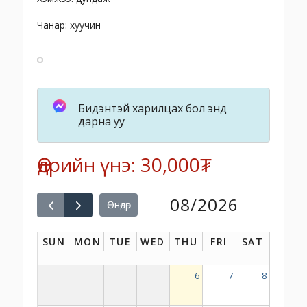
Чанар: хуучин
Бидэнтэй харилцах бол энд
дарна уу
Өдрийн үнэ: 30,000₮
08/2026
Өнөөдөр
SUN
MON
TUE
WED
THU
FRI
SAT
6
7
8