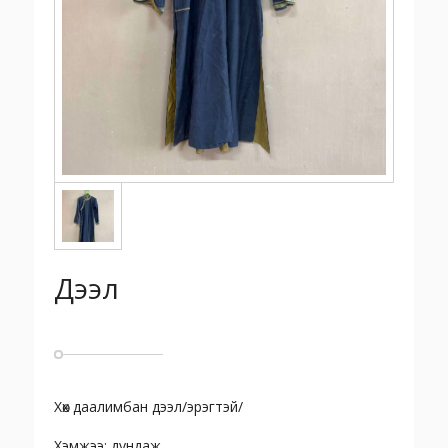
Дээл
Хөх даалимбан дээл/эрэгтэй/
Хэмжээ: дундаж