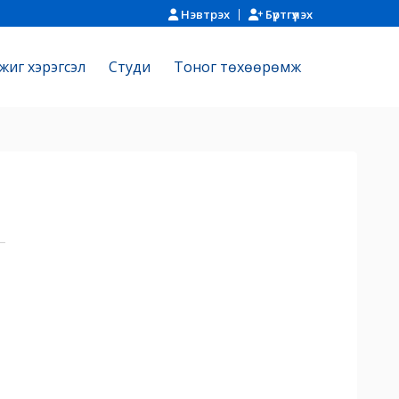
Нэвтрэх
Бүртгүүлэх
жиг хэрэгсэл
Cтуди
Тоног төхөөрөмж