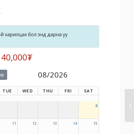
й харилцах бол энд дарна уу
: 40,000₮
08/2026
өр
TUE
WED
THU
FRI
SAT
8
11
12
13
14
15