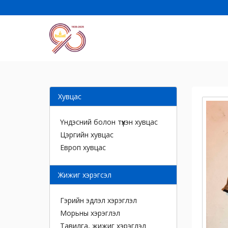
Хувцас
Үндэсний болон түүхэн хувцас
Цэргийн хувцас
Европ хувцас
Жижиг хэрэгсэл
Гэрийн эдлэл хэрэглэл
Морьны хэрэглэл
Тавилга, жижиг хэрэглэл