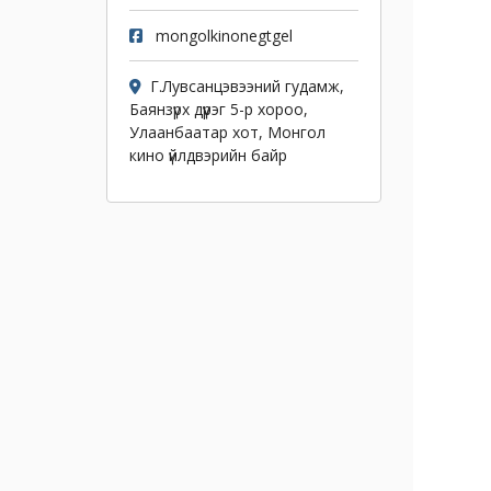
mongolkinonegtgel
Г.Лувсанцэвээний гудамж,
Баянзүрх дүүрэг 5-р хороо,
Улаанбаатар хот, Монгол
кино үйлдвэрийн байр