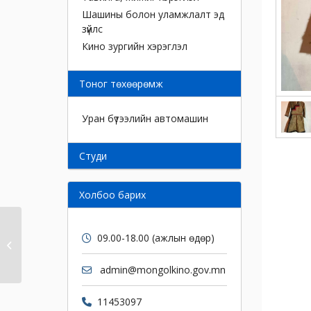
Шашины болон уламжлалт эд
зүйлс
Кино зургийн хэрэглэл
Тоног төхөөрөмж
Уран бүтээлийн автомашин
Cтуди
Холбоо барих
09.00-18.00 (ажлын өдөр)
Хүрэм
admin@mongolkino.gov.mn
11453097