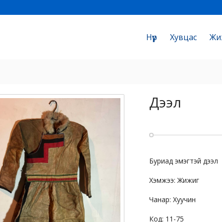
Нүүр
Хувцас
Жи
Дээл
Буриад эмэгтэй дээл
Хэмжээ: Жижиг
Чанар: Хуучин
Код: 11-75