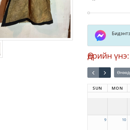
Бидэнтэ
Өдрийн үнэ
Өнөөд
SUN
MON
9
10