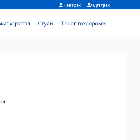
Нэвтрэх
Бүртгүүлэх
жиг хэрэгсэл
Cтуди
Тоног төхөөрөмж
ээл