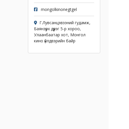
mongolkinonegtgel
Г.Лувсанцэвээний гудамж,
Баянзүрх дүүрэг 5-р хороо,
Улаанбаатар хот, Монгол
кино үйлдвэрийн байр