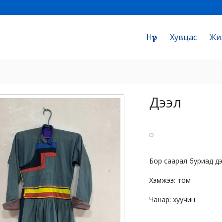
Нүүр
Хувцас
Жи
Дээл
Бор саарал буриад д
Хэмжээ: том
Чанар: хуучин