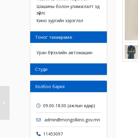
Шашины болон уламжлалт эд
зүйлс
Кино зургийн хэрэглэл
Тоног төхөөрөмж
Уран бүтээлийн автомашин
Cтуди
Холбоо барих
Дээл
09.00-18.00 (ажлын өдөр)
admin@mongolkino.gov.mn
11453097