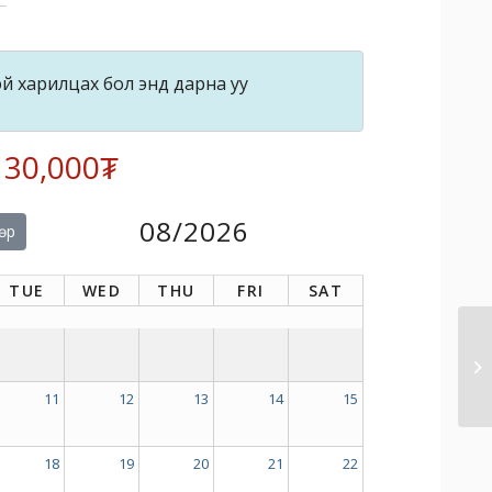
й харилцах бол энд дарна уу
: 30,000₮
08/2026
өр
TUE
WED
THU
FRI
SAT
11
12
13
14
15
18
19
20
21
22