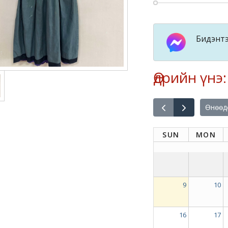
Бидэнтэ
Өдрийн үнэ
Өнөөд
SUN
MON
9
10
16
17