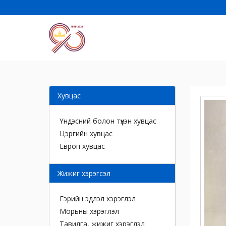
Хувцас
Үндэсний болон түүхэн хувцас
Цэргийн хувцас
Европ хувцас
Жижиг хэрэгсэл
Гэрийн эдлэл хэрэглэл
Морьны хэрэглэл
Тавилга, жижиг хэрэглэл