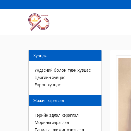
Хувцас
Үндэсний болон түүхэн хувцас
Цэргийн хувцас
Европ хувцас
Жижиг хэрэгсэл
Гэрийн эдлэл хэрэглэл
Морьны хэрэглэл
Тавилга, жижиг хэрэглэл