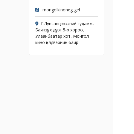
mongolkinonegtgel
Г.Лувсанцэвээний гудамж,
Баянзүрх дүүрэг 5-р хороо,
Улаанбаатар хот, Монгол
кино үйлдвэрийн байр