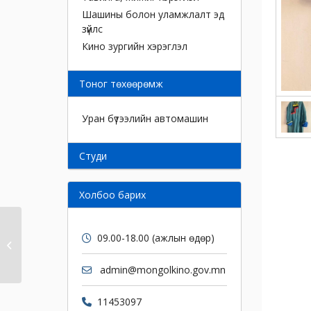
Шашины болон уламжлалт эд
зүйлс
Кино зургийн хэрэглэл
Тоног төхөөрөмж
Уран бүтээлийн автомашин
Cтуди
Холбоо барих
09.00-18.00 (ажлын өдөр)
Дээл
admin@mongolkino.gov.mn
11453097