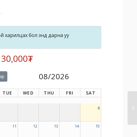
й харилцах бол энд дарна уу
: 30,000₮
08/2026
өр
TUE
WED
THU
FRI
SAT
8
11
12
13
14
15