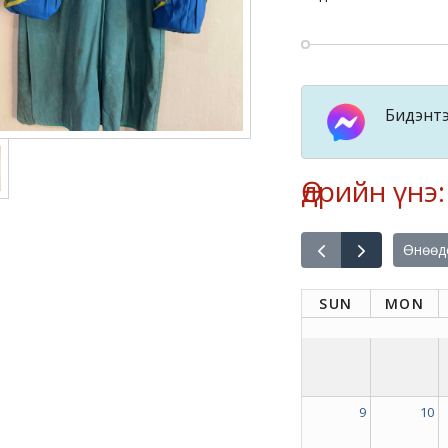
Бидэнтэ
Өдрийн үнэ
Өнөөд
SUN
MON
9
10