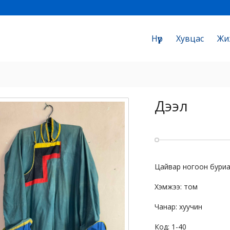
Нүүр
Хувцас
Жи
Дээл
Цайвар ногоон буриа
Хэмжээ: том
Чанар: хуучин
Код: 1-40