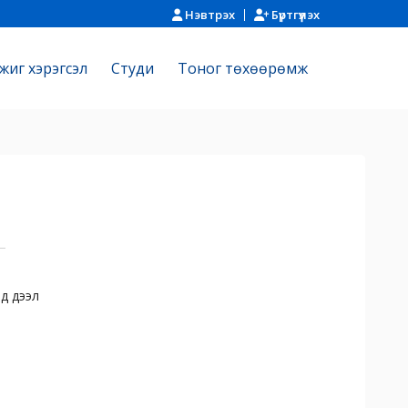
Нэвтрэх
Бүртгүүлэх
жиг хэрэгсэл
Cтуди
Тоног төхөөрөмж
д дээл