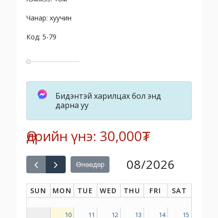
Чанар: хуучин
Код: 5-79
Бидэнтэй харилцах бол энд
дарна уу
Өдрийн үнэ: 30,000₮
08/2026
Өнөөдөр
SUN
MON
TUE
WED
THU
FRI
SAT
10
11
12
13
14
15