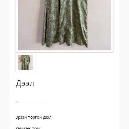
Дээл
Эрээн торгон дээл
Хэмжээ: том