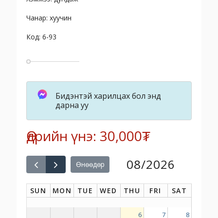
Чанар: хуучин
Код: 6-93
Бидэнтэй харилцах бол энд
дарна уу
Өдрийн үнэ: 30,000₮
08/2026
Өнөөдөр
SUN
MON
TUE
WED
THU
FRI
SAT
6
7
8