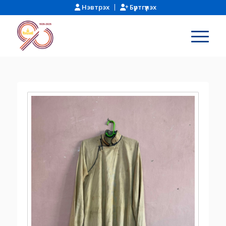
Нэвтрэх
Бүртгүүлэх